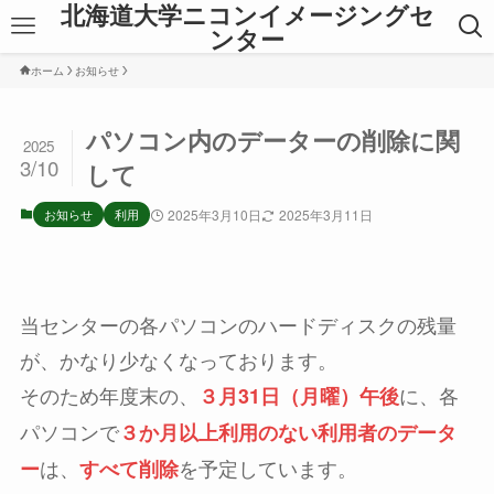
北海道大学ニコンイメージングセ
ンター
ホーム
お知らせ
パソコン内のデーターの削除に関
2025
3/10
して
お知らせ
利用
2025年3月10日
2025年3月11日
当センターの各パソコンのハードディスクの残量
が、かなり少なくなっております。
そのため年度末の、
に、各
３月31日（月曜）午後
パソコンで
３か月以上利用のない利用者のデータ
は、
を予定しています。
ー
すべて削除