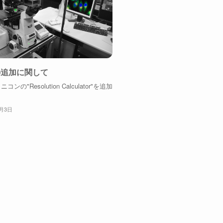
の追加に関して
ンの"Resolution Calculator"を追加
。
0月3日